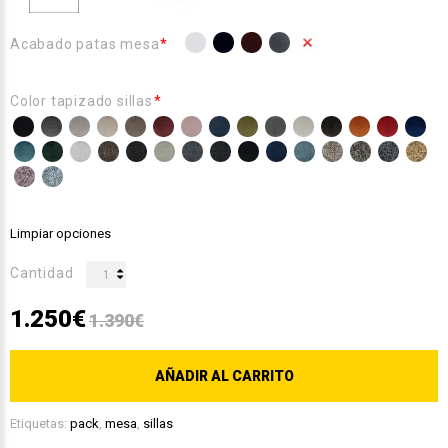
Acabado patas mesa
Color tapizado sillas
Limpiar opciones
Cantidad
1.250€
1.390€
AÑADIR AL CARRITO
Etiquetas:
pack
,
mesa
,
sillas