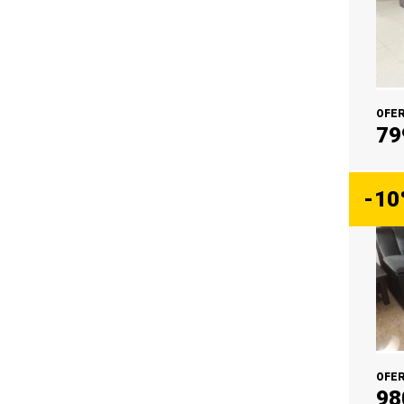
79
AÑ
-10
98