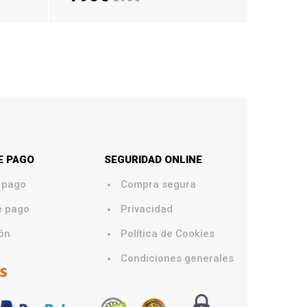
AÑADIR CARRITO
E PAGO
SEGURIDAD ONLINE
.
 pago
Compra segura
.
e pago
Privacidad
.
ón
Política de Cookies
.
Condiciones generales