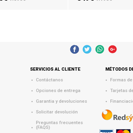
ADIR CARRITO
AÑADIR CARRITO
SERVICIOS AL CLIENTE
MÉTODOS D
Contáctanos
Formas de
.
Opciones de entrega
Tarjetas d
.
Garantia y devoluciones
Financiaci
Solicitar devolución
Preguntas frecuentes
(FAQS)