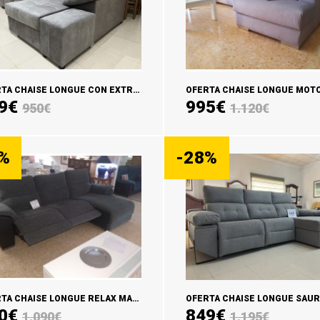
OFERTA CHAISE LONGUE CON EXTRAIBLES CARRO NIRVANA
9€
995€
950€
1.120€
ADIR CARRITO
AÑADIR CARRITO
%
-28%
OFERTA CHAISE LONGUE RELAX MANUAL MODELO CONFORT
0€
849€
1.090€
1.195€