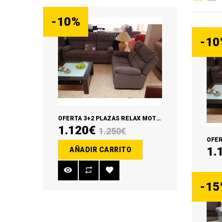
-10%
-11%
-10
OFERTA 3+2 PLAZAS RELAX MOTORIZADO 3 PLAZAS / FIJO 2 PLAZAS
1.120€
699€
1.250€
1.
AÑADIR CARRITO
AÑAD
AÑ
-15