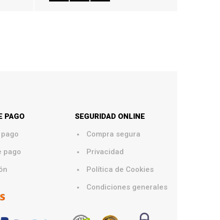
E PAGO
SEGURIDAD ONLINE
.
 pago
Compra segura
.
e pago
Privacidad
.
ón
Política de Cookies
.
Condiciones generales