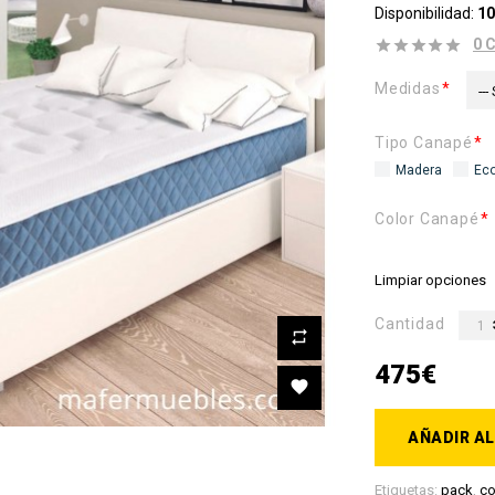
Disponibilidad:
10
0 
Medidas
---
Tipo Canapé
Madera
Eco
Color Canapé
Limpiar opciones
Cantidad
475€
AÑADIR AL
Etiquetas:
pack
,
co