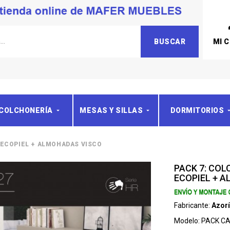
MI 
BUSCAR
COLCHONERÍA
MESAS Y SILLAS
DORMITORIOS
 ECOPIEL + ALMOHADAS VISCO
PACK 7: CO
ECOPIEL + 
Fabricante:
Azor
Modelo:
PACK CA