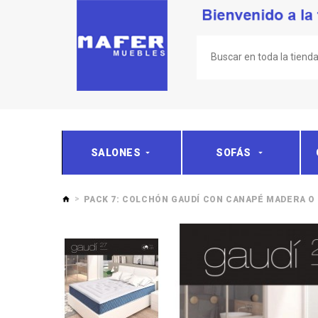
SALONES
SOFÁS
PACK 7: COLCHÓN GAUDÍ CON CANAPÉ MADERA O