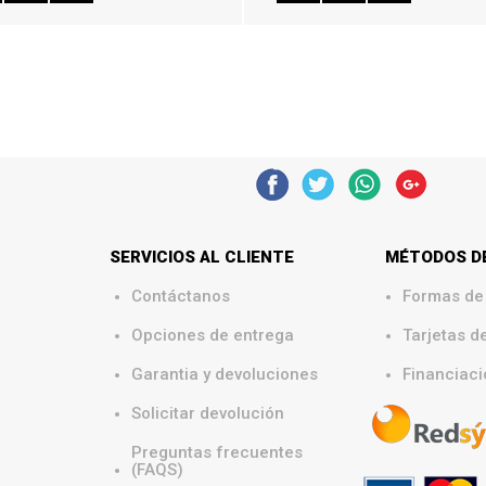
SERVICIOS AL CLIENTE
MÉTODOS D
Contáctanos
Formas de
.
Opciones de entrega
Tarjetas d
.
Garantia y devoluciones
Financiaci
Solicitar devolución
Preguntas frecuentes
(FAQS)