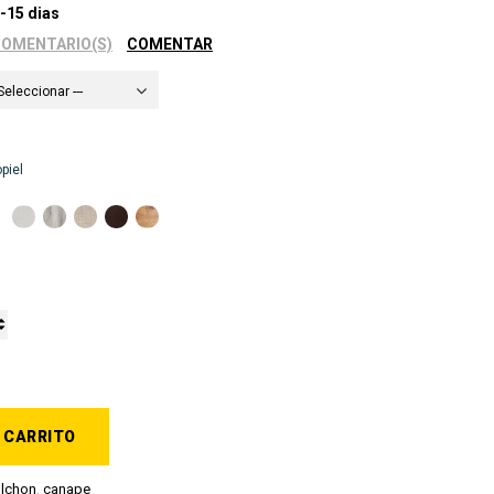
-15 dias
COMENTARIO(S)
COMENTAR
 Seleccionar ---
piel
 CARRITO
lchon
,
canape