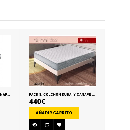
PACK 6: COLCHÓN ZURICH + CANAPÉ MADERA + ALMOHADAS TACTO PLUMA
PACK 8: COLCHÓN DUBAI Y CANAPÉ MADERA O ECOPIEL + ALMOHADAS REGALO
440€
AÑADIR CARRITO