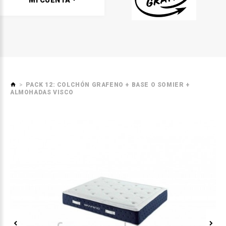
MI CUENTA
PACK 12: COLCHÓN GRAFENO + BASE O SOMIER +
ALMOHADAS VISCO