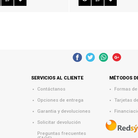
SERVICIOS AL CLIENTE
MÉTODOS D
Contáctanos
Formas de
.
Opciones de entrega
Tarjetas d
.
Garantia y devoluciones
Financiaci
Solicitar devolución
Preguntas frecuentes