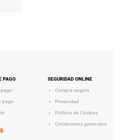
E PAGO
SEGURIDAD ONLINE
.
 pago
Compra segura
.
e pago
Privacidad
.
ón
Política de Cookies
.
Condiciones generales