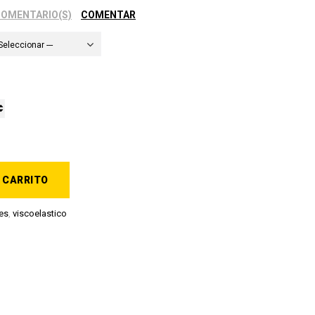
COMENTARIO(S)
COMENTAR
 Seleccionar ---
 CARRITO
es
,
viscoelastico