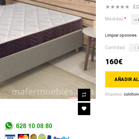
0 
Medidas
---
Limpiar opciones
Cantidad
160€
AÑADIR AL
Etiquetas:
colchon