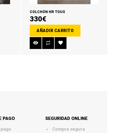
COLCHÓN HR TOUS
330€
AÑADIR CARRITO
E PAGO
SEGURIDAD ONLINE
.
 pago
Compra segura
.