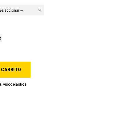
 Seleccionar ---
 CARRITO
r
,
viscoelastica