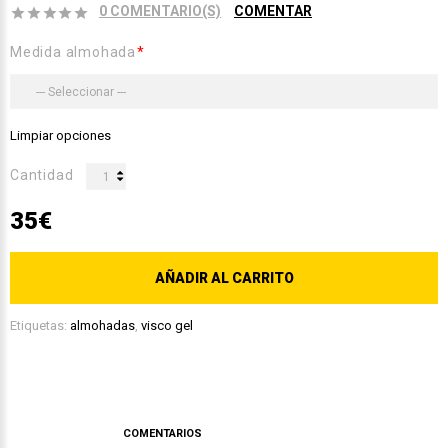
0 COMENTARIO(S)
COMENTAR
Medida almohada
Limpiar opciones
Cantidad
35€
AÑADIR AL CARRITO
Etiquetas:
almohadas
,
visco gel
DESCRIPCIÓN
COMENTARIOS