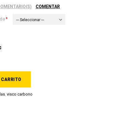
COMENTARIO(S)
COMENTAR
ada
--- Seleccionar ---
 CARRITO
das
,
visco carbono