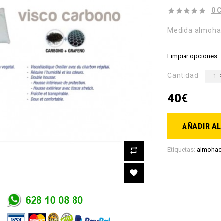
0 
Medida almoh
Limpiar opciones
Cantidad
40€
AÑADIR AL
Etiquetas:
almoha