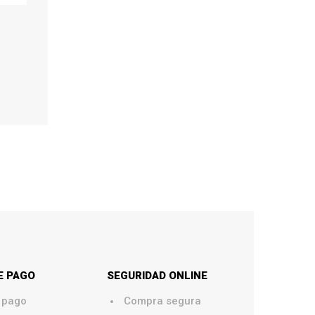
E PAGO
SEGURIDAD ONLINE
.
 pago
Compra segura
.