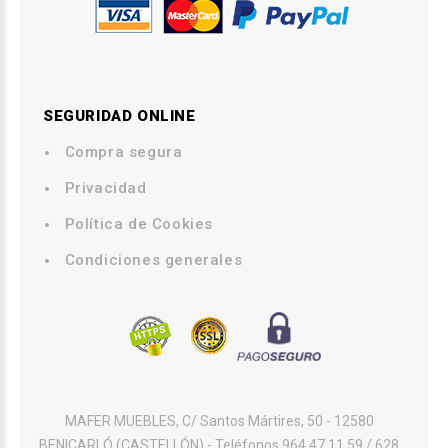
SEGURIDAD ONLINE
Compra segura
.
Privacidad
.
Política de Cookies
.
Condiciones generales
MAFER MUEBLES, C/ Santos Mártires, 50 - 12580
BENICARLÓ (CASTELLÓN) - Teléfonos 964 47 11 59 / 628