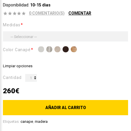
Disponibilidad:
10-15 dias
0 COMENTARIO(S)
COMENTAR
Medidas
Color Canapé
Limpiar opciones
Cantidad
260€
AÑADIR AL CARRITO
Etiquetas:
canape
,
madera