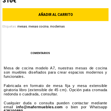
310€
AÑADIR AL CARRITO
Etiquetas:
mesas
,
mesas cocina
,
modernas
DESCRIPCIÓN
COMENTARIOS
Mesa de cocina modelo A7, nuestras mesas de cocina
son muebles diseñados para crear espacios modernos y
funcionales.
Fabricada en formato de mesa fija y mesa extensible
giratoria libro (extensible de 45 cm). Opción pata cromada
redonda o cuadrada, consultar.
Cualquier duda o consulta pueden contactar mediante
email
info@mafermuebles.com
o bien por Whatsapp
628100880