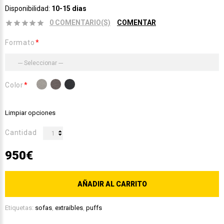
Disponibilidad:
10-15 dias
0 COMENTARIO(S)
COMENTAR
Formato
Color
Limpiar opciones
Cantidad
950€
AÑADIR AL CARRITO
Etiquetas:
sofas
,
extraibles
,
puffs